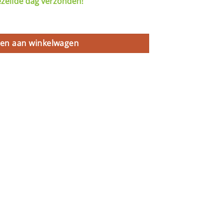
ezelfde dag verzonden!
 aantal
en aan winkelwagen