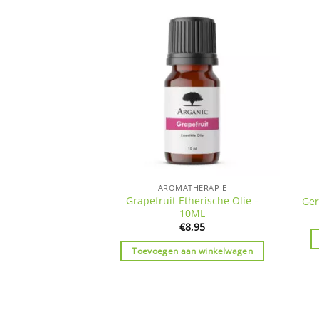
THERAPIE
AROMATHERAPIE
Grapefruit Etherische Olie –
sche Olie – 10ML
Ger
10ML
8,95
€
8,95
an winkelwagen
Toevoegen aan winkelwagen