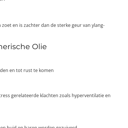
 zoet en is zachter dan de sterke geur van ylang-
erische Olie
nden en tot rust te komen
tress gerelateerde klachten zoals hyperventilatie en
r en huid en haren worden gezuiverd.