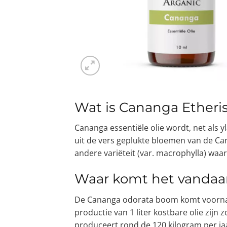
Wat is Cananga Etheri
Cananga essentiële olie wordt, net als 
uit de vers geplukte bloemen van de Ca
andere variëteit (var. macrophylla) waarv
Waar komt het vandaa
De Cananga odorata boom komt voorname
productie van 1 liter kostbare olie zij
produceert rond de 120 kilogram per ja