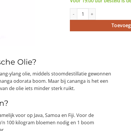
Voor 19:00 uur besteld is d
Cananga Etherische Olie - 10ml
Toevoeg
sche Olie?
ylang-ylang olie, middels stoomdestillatie gewonnen
nanga odorata boom. Maar bij cananga is het een
an de olie iets minder sterk ruikt.
n?
lijk voor op Java, Samoa en Fiji. Voor de
n zo’n 100 kilogram bloemen nodig en 1 boom
ar.