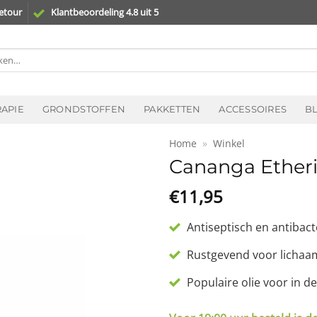
etour
Klantbeoordeling 4.8 uit 5
n
APIE
GRONDSTOFFEN
PAKKETTEN
ACCESSOIRES
B
Home
»
Winkel
Cananga Etheri
€
11,95
Antiseptisch en antibact
Rustgevend voor lichaa
Populaire olie voor in d