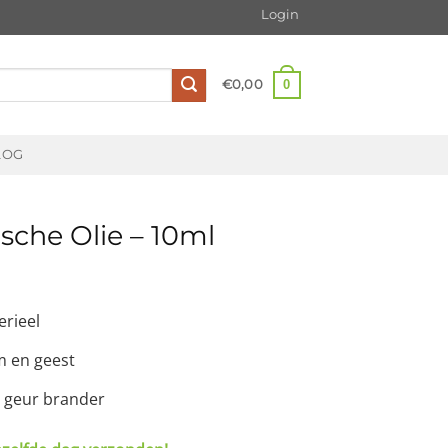
Login
0
€
0,00
LOG
sche Olie – 10ml
erieel
m en geest
e geur brander