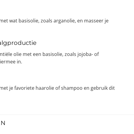
et wat basisolie, zoals arganolie, en masseer je
talgproductie
ële olie met een basisolie, zoals jojoba- of
iermee in.
et je favoriete haarolie of shampoo en gebruik dit
EN